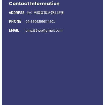
Contact Information
ADDRESS
台中市南區興大路145號
PHONE
04-36068996#4501
EMAIL
pingi86wu@gmail.com